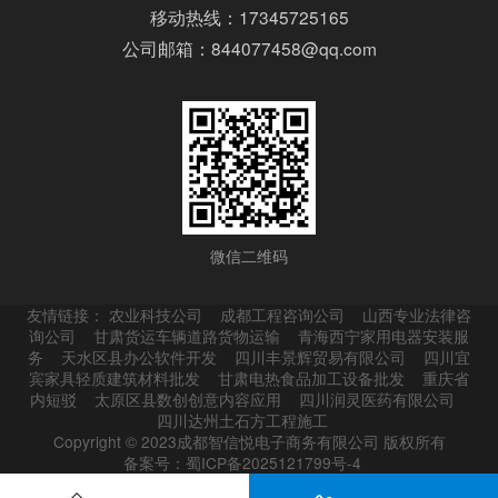
移动热线：17345725165
公司邮箱：844077458@qq.com
微信二维码
友情链接：
农业科技公司
成都工程咨询公司
山西专业法律咨
询公司
甘肃货运车辆道路货物运输
青海西宁家用电器安装服
务
天水区县办公软件开发
四川丰景辉贸易有限公司
四川宜
宾家具轻质建筑材料批发
甘肃电热食品加工设备批发
重庆省
内短驳
太原区县数创创意内容应用
四川润灵医药有限公司
四川达州土石方工程施工
Copyright © 2023成都智信悦电子商务有限公司 版权所有
备案号：蜀ICP备2025121799号-4